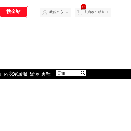
0
我的京东
去购物车结算
童
内衣家居服
配饰
男鞋