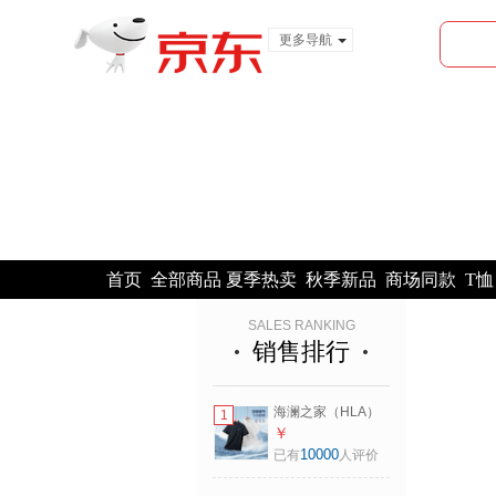
更多导航
服装城
食品
金融
首页
全部商品
夏季热卖
秋季新品
商场同款
T恤
SALES RANKING
销售排行
海澜之家（HLA）
1
POLO衫男马年凉感
￥
马上好运短袖男夏
10000
已有
人评价
季 黑色K8
HNTPW2F059A L