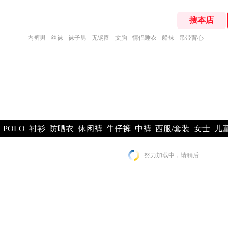
内裤男
丝袜
袜子男
无钢圈
文胸
情侣睡衣
船袜
吊带背心
POLO
衬衫
防晒衣
休闲裤
牛仔裤
中裤
西服/套装
女士
儿
努力加载中，请稍后...