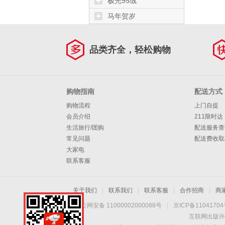
极光95绒
马年贺岁
品类齐全，轻松购物
购物指南
配送方式
购物流程
上门自提
会员介绍
211限时达
生活旅行/团购
配送服务查
常见问题
配送费收取
大家电
联系客服
关于我们
|
联系我们
|
联系客服
|
合作招商
|
商
京公网安备 11000002000088号
|
京ICP备1104170
互联网出版许