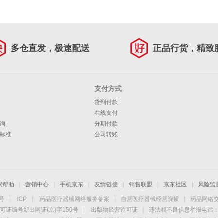
多仓直发，极速配送
正品行货，精致
支付方式
货到付款
在线支付
询
分期付款
标准
公司转账
家帮助
|
营销中心
|
手机京东
|
友情链接
|
销售联盟
|
京东社区
|
风险监
4号
|
ICP
|
药品医疗器械网络服务备案
|
自营医疗器械经营资质
|
药品网络
可证编号新出网证(京)字150号
|
出版物经营许可证
|
违法和不良信息举报电话：40