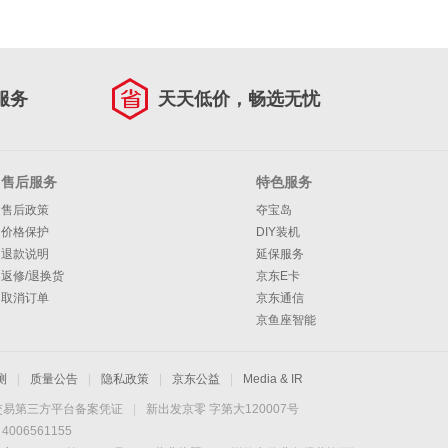
服务
天天低价，畅选无忧
售后服务
特色服务
售后政策
夺宝岛
价格保护
DIY装机
退款说明
延保服务
返修/退换货
京东E卡
取消订单
京东通信
京鱼座智能
测
|
质量公告
|
隐私政策
|
京东公益
|
Media & IR
交易第三方平台备案凭证
|
新出发京零 字第大120007号
06561155