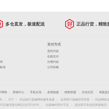
多仓直发，极速配送
正品行货，精致
支付方式
货到付款
在线支付
询
分期付款
标准
公司转账
家帮助
|
营销中心
|
手机京东
|
友情链接
|
销售联盟
|
京东社区
|
风险监
4号
|
ICP
|
药品医疗器械网络服务备案
|
自营医疗器械经营资质
|
药品网络
可证编号新出网证(京)字150号
|
出版物经营许可证
|
违法和不良信息举报电话：40