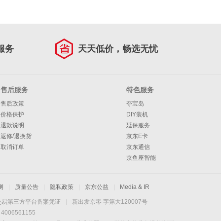
服务
天天低价，畅选无忧
售后服务
特色服务
售后政策
夺宝岛
价格保护
DIY装机
退款说明
延保服务
返修/退换货
京东E卡
取消订单
京东通信
京鱼座智能
测
|
质量公告
|
隐私政策
|
京东公益
|
Media & IR
交易第三方平台备案凭证
|
新出发京零 字第大120007号
06561155