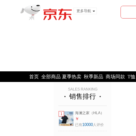
更多导航
服装城
食品
金融
首页
全部商品
夏季热卖
秋季新品
商场同款
T恤
SALES RANKING
销售排行
海澜之家（HLA）
1
POLO衫男马年凉感
￥
马上好运短袖男夏
10000
已有
人评价
季 黑色K8
HNTPW2F059A L