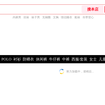
内裤男
丝袜
袜子男
无钢圈
文胸
情侣睡衣
船袜
吊带背心
POLO
衬衫
防晒衣
休闲裤
牛仔裤
中裤
西服/套装
女士
儿
努力加载中，请稍后...