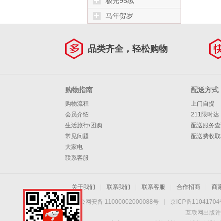
极光95绒
马年贺岁
品类齐全，轻松购物
购物指南
配送方式
购物流程
上门自提
会员介绍
211限时达
生活旅行/团购
配送服务查
常见问题
配送费收取
大家电
联系客服
关于我们
|
联系我们
|
联系客服
|
合作招商
|
商
京公网安备 11000002000088号
|
京ICP备1104170
互联网出版许