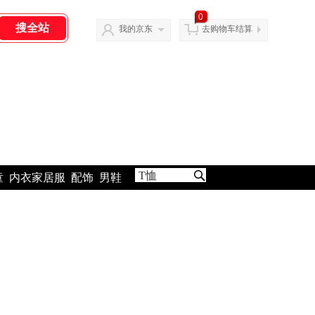
0
我的京东
去购物车结算
童
内衣家居服
配饰
男鞋