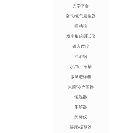
光学平台
空气/氢气发生器
振动筛
粉尘形貌测试仪
锥入度仪
油浴锅
水浴/油浴槽
微量进样器
灭菌锅/灭菌器
恒温器
消解器
酶标仪
摇床/振荡器