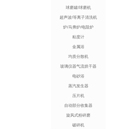
球磨罐/球磨机
超声波/等离子清洗机
炉/马弗炉/电阻炉
粘度计
金属浴
均质分散机
玻璃仪器气流烘干器
电砂浴
蒸汽发生器
压片机
自动部分收集器
旋风式粉碎磨
破碎机