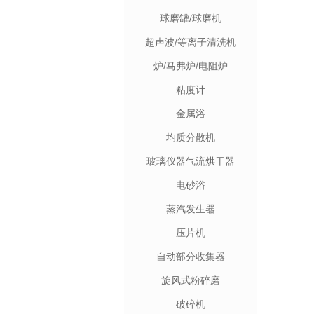
球磨罐/球磨机
超声波/等离子清洗机
炉/马弗炉/电阻炉
粘度计
金属浴
均质分散机
玻璃仪器气流烘干器
电砂浴
蒸汽发生器
压片机
自动部分收集器
旋风式粉碎磨
破碎机