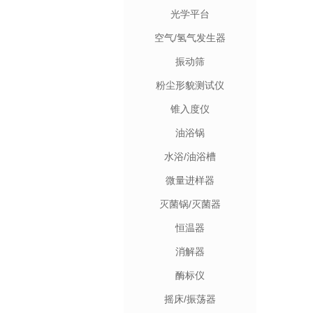
光学平台
空气/氢气发生器
振动筛
粉尘形貌测试仪
锥入度仪
油浴锅
水浴/油浴槽
微量进样器
灭菌锅/灭菌器
恒温器
消解器
酶标仪
摇床/振荡器