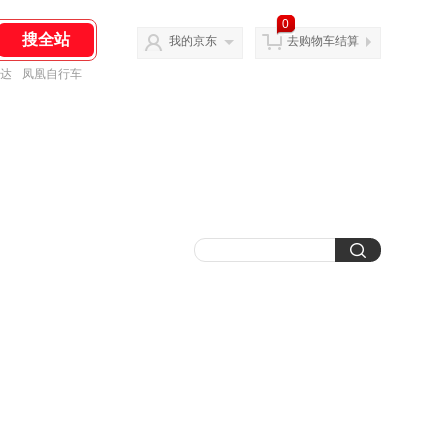
0
我的京东
去购物车结算
达
凤凰自行车