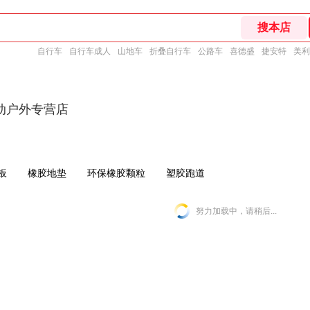
自行车
自行车成人
山地车
折叠自行车
公路车
喜德盛
捷安特
美利
动户外专营店
板
橡胶地垫
环保橡胶颗粒
塑胶跑道
努力加载中，请稍后...