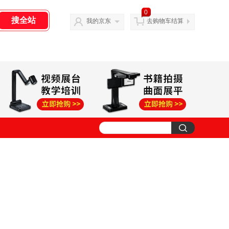
0
我的京东
去购物车结算