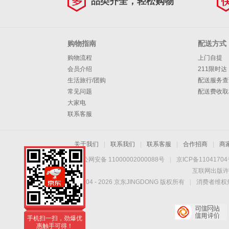
品类齐全，轻松购物
购物指南
配送方式
购物流程
上门自提
会员介绍
211限时达
生活旅行/团购
配送服务查
常见问题
配送费收取
大家电
联系客服
关于我们
|
联系我们
|
联系客服
|
合作招商
|
商
京公网安备 11000002000088号
|
京ICP备1104170
互联网出版许
Copyright © 2004 -
2026
京东JINGDONG 版权所有
|
消费者维权热
手机扫一扫，劲爆优
惠触手可得！
手机扫一扫，劲爆优
惠触手可得！