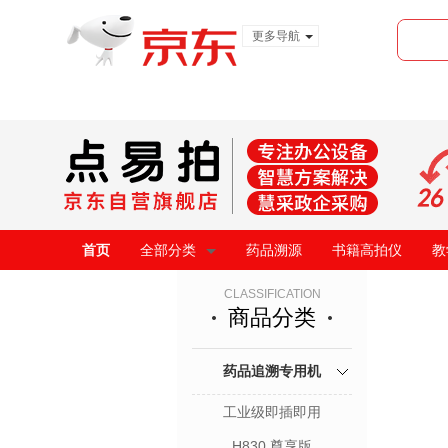
更多导航
服装城
食品
金融
首页
全部分类
药品溯源
书籍高拍仪
教
CLASSIFICATION
商品分类
药品追溯专用机
工业级即插即用
H830 尊享版