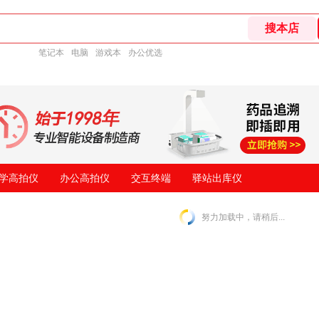
笔记本
电脑
游戏本
办公优选
学高拍仪
办公高拍仪
交互终端
驿站出库仪
努力加载中，请稍后...