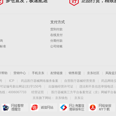
多仓直发，极速配送
正品行货，精致
支付方式
货到付款
在线支付
询
分期付款
标准
公司转账
家帮助
|
营销中心
|
手机京东
|
友情链接
|
销售联盟
|
京东社区
|
风险监
4号
|
ICP
|
药品医疗器械网络服务备案
|
自营医疗器械经营资质
|
药品网络
可证编号新出网证(京)字150号
|
出版物经营许可证
|
违法和不良信息举报电话：40
线：4006067733
经营证照
|
医疗器械第三方平台备案凭证（京）网械平台备字（
京东旗下网站：
京东钱包
|
京东云