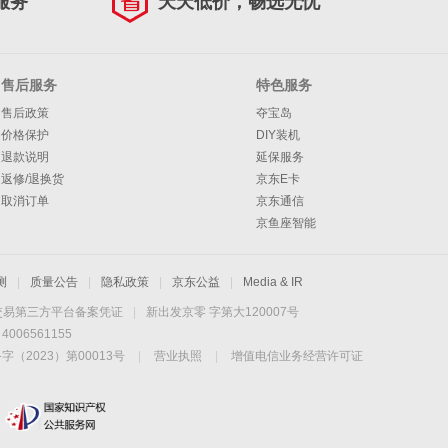
服务
天天低价，畅选无忧
售后服务
特色服务
售后政策
夺宝岛
价格保护
DIY装机
退款说明
延保服务
返修/退换货
京东E卡
取消订单
京东通信
京鱼座智能
测
|
质量公告
|
隐私政策
|
京东公益
|
Media & IR
交易第三方平台备案凭证
|
新出发京零 字第大120007号
06561155
2023）第00013号
|
营业执照
|
增值电信业务经营许可证