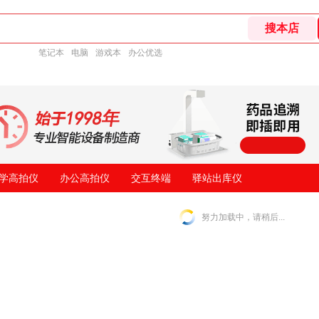
笔记本
电脑
游戏本
办公优选
学高拍仪
办公高拍仪
交互终端
驿站出库仪
努力加载中，请稍后...