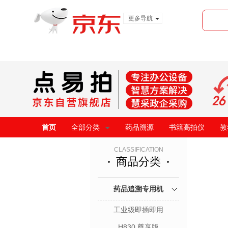
更多导航
服装城
食品
金融
首页
全部分类
药品溯源
书籍高拍仪
教
CLASSIFICATION
商品分类
药品追溯专用机
工业级即插即用
H830 尊享版