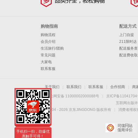
品类齐全，轻松购物
购物指南
配送方式
购物流程
上门自提
会员介绍
211限时达
生活旅行/团购
配送服务查
常见问题
配送费收取
大家电
联系客服
关于我们
|
联系我们
|
联系客服
|
合作招商
|
商
京公网安备 11000002000088号
|
京ICP备1104170
互联网出版许
Copyright © 2004 -
2026
京东JINGDONG 版权所有
|
消费者维权热
手机扫一扫，劲爆优
惠触手可得！
手机扫一扫，劲爆优
惠触手可得！