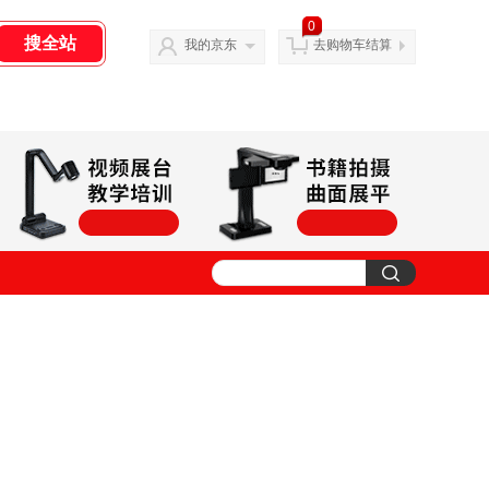
0
我的京东
去购物车结算