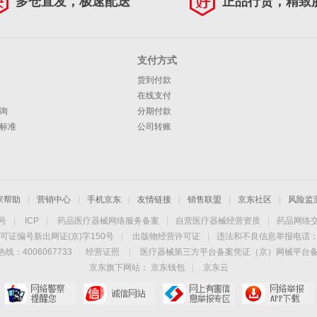
多仓直发，极速配送
正品行货，精致
支付方式
货到付款
在线支付
询
分期付款
标准
公司转账
家帮助
|
营销中心
|
手机京东
|
友情链接
|
销售联盟
|
京东社区
|
风险监
4号
|
ICP
|
药品医疗器械网络服务备案
|
自营医疗器械经营资质
|
药品网络
可证编号新出网证(京)字150号
|
出版物经营许可证
|
违法和不良信息举报电话：40
线：4006067733
经营证照
|
医疗器械第三方平台备案凭证（京）网械平台备字（
京东旗下网站：
京东钱包
|
京东云