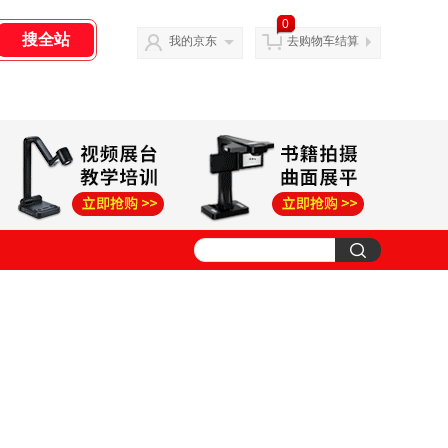
0
我的京东
去购物车结算