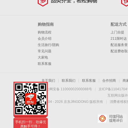
品类齐全，轻松购物
购物指南
配送方式
购物流程
上门自提
会员介绍
211限时达
生活旅行/团购
配送服务查
常见问题
配送费收取
大家电
联系客服
关于我们
|
联系我们
|
联系客服
|
合作招商
|
商
京公网安备 11000002000088号
|
京ICP备1104170
互联网出版许
Copyright © 2004 -
2026
京东JINGDONG 版权所有
|
消费者维权热
手机扫一扫，劲爆优
惠触手可得！
手机扫一扫，劲爆优
惠触手可得！