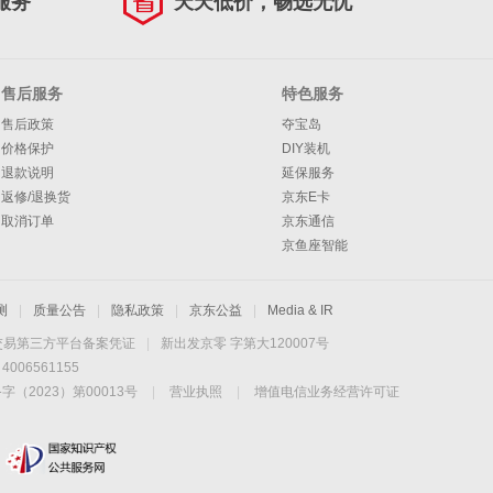
服务
天天低价，畅选无忧
售后服务
特色服务
售后政策
夺宝岛
价格保护
DIY装机
退款说明
延保服务
返修/退换货
京东E卡
取消订单
京东通信
京鱼座智能
测
|
质量公告
|
隐私政策
|
京东公益
|
Media & IR
交易第三方平台备案凭证
|
新出发京零 字第大120007号
06561155
2023）第00013号
|
营业执照
|
增值电信业务经营许可证