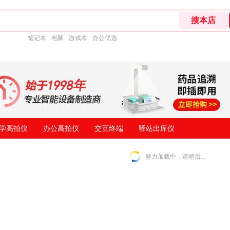
笔记本
电脑
游戏本
办公优选
学高拍仪
办公高拍仪
交互终端
驿站出库仪
努力加载中，请稍后...