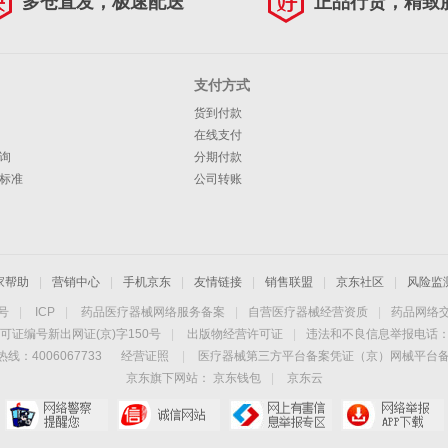
多仓直发，极速配送
正品行货，精致
支付方式
货到付款
在线支付
询
分期付款
标准
公司转账
家帮助
|
营销中心
|
手机京东
|
友情链接
|
销售联盟
|
京东社区
|
风险监
4号
|
ICP
|
药品医疗器械网络服务备案
|
自营医疗器械经营资质
|
药品网络
可证编号新出网证(京)字150号
|
出版物经营许可证
|
违法和不良信息举报电话：40
线：4006067733
经营证照
|
医疗器械第三方平台备案凭证（京）网械平台备字（
京东旗下网站：
京东钱包
|
京东云