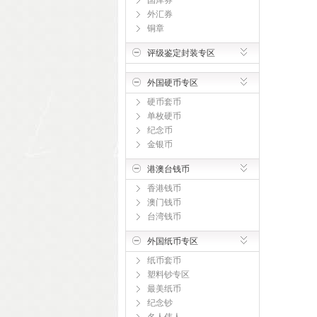
国库券
外汇券
铜章
评级鉴定封装专区
外国硬币专区
硬币套币
单枚硬币
纪念币
金银币
港澳台钱币
香港钱币
澳门钱币
台湾钱币
外国纸币专区
纸币套币
塑料钞专区
最美纸币
纪念钞