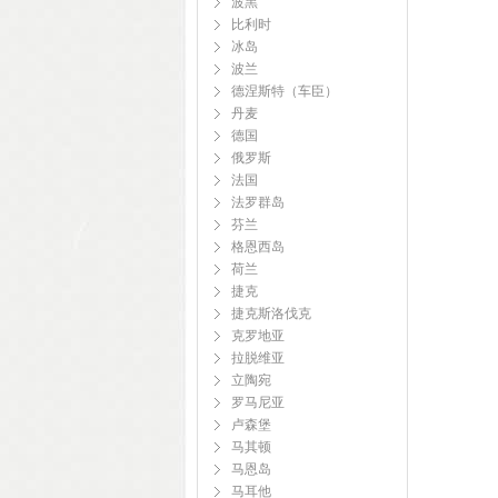
波黑
比利时
冰岛
波兰
德涅斯特（车臣）
丹麦
德国
俄罗斯
法国
法罗群岛
芬兰
格恩西岛
荷兰
捷克
捷克斯洛伐克
克罗地亚
拉脱维亚
立陶宛
罗马尼亚
卢森堡
马其顿
马恩岛
马耳他