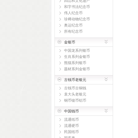
四山和文化遗产
和字书法纪念币
伟人纪念币
珍稀动物纪念币
奥运纪念币
所有纪念币
金银币
中国龙系列银币
生肖系列金银币
熊猫系列银币
题材系列金银币
古钱币老银元
古钱币古铜钱
袁大头老银元
铜币镍币铝币
中国钱币
流通纸币
流通硬币
民国纸币