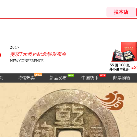
2017
斐济7元奥运纪念钞发布会
NEW CONFERENCE
页
特销热卖
新品发布
中国钱币
邮票物语