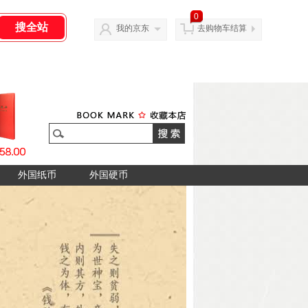
0
我的京东
去购物车结算
外国纸币
外国硬币