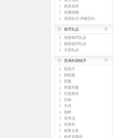
名人伟人
风景名胜
珍稀动物
英国女王-伊丽莎白
钱币礼品
创意钱币礼品
精装钱币礼品
文创礼品
亚洲外国钱币
阿富汗
阿联酋
阿曼
阿塞拜疆
巴基斯坦
巴林
不丹
朝鲜
东帝汶
菲律宾
格鲁吉亚
哈萨克斯坦