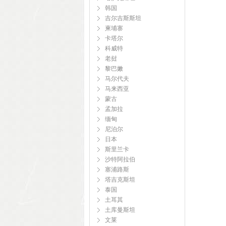
韩国
吉尔吉斯斯坦
柬埔寨
卡塔尔
科威特
老挝
黎巴嫩
马尔代夫
马来西亚
蒙古
孟加拉
缅甸
尼泊尔
日本
斯里兰卡
沙特阿拉伯
塞浦路斯
塔吉克斯坦
泰国
土耳其
土库曼斯坦
文莱