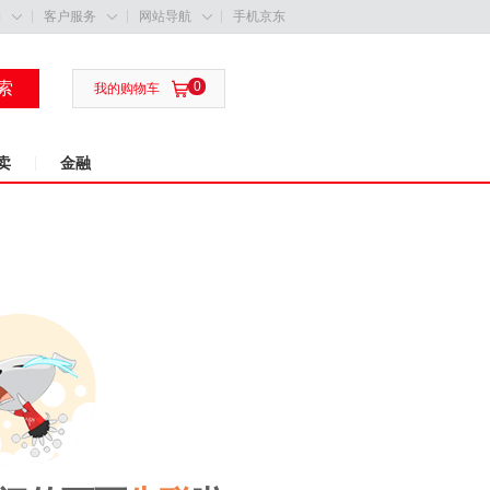
购
客户服务
网站导航
手机京东



索
0

我的购物车
卖
金融