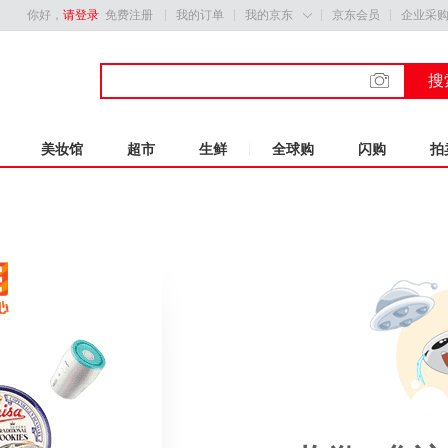
你好，
请登录
免费注册
我的订单
我的京东
京东会员
企业采

搜
美妆馆
超市
生鲜
全球购
闪购
拍