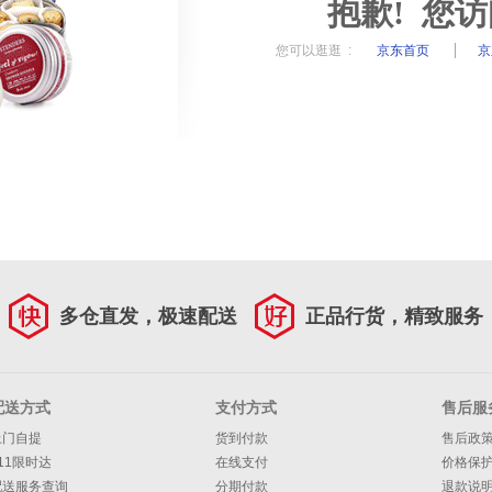
抱歉! 您
您可以逛逛 :
京东首页
京
多仓直发，极速配送
正品行货，精致服务
配送方式
支付方式
售后服
上门自提
货到付款
售后政
11限时达
在线支付
价格保
配送服务查询
分期付款
退款说