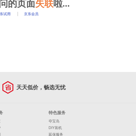
访问的页面
失联
啦...
东试用
京东会员
天天低价，畅选无忧
务
特色服务
策
夺宝岛
护
DIY装机
明
延保服务