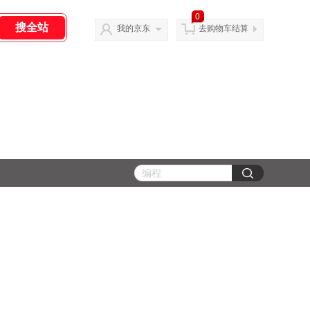
0
我的京东
去购物车结算