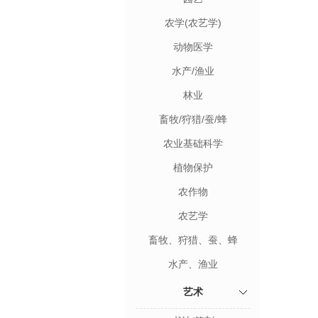
农学(农艺学)
动物医学
水产/渔业
林业
畜牧/狩猎/蚕/蜂
农业基础科学
植物保护
农作物
农艺学
畜牧、狩猎、蚕、蜂
水产、渔业
艺术