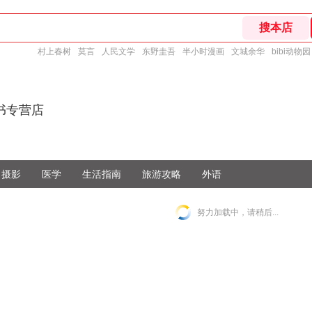
村上春树
莫言
人民文学
东野圭吾
半小时漫画
文城余华
bibi动物园
书专营店
摄影
医学
生活指南
旅游攻略
外语
努力加载中，请稍后...