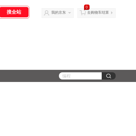
0
我的京东
去购物车结算