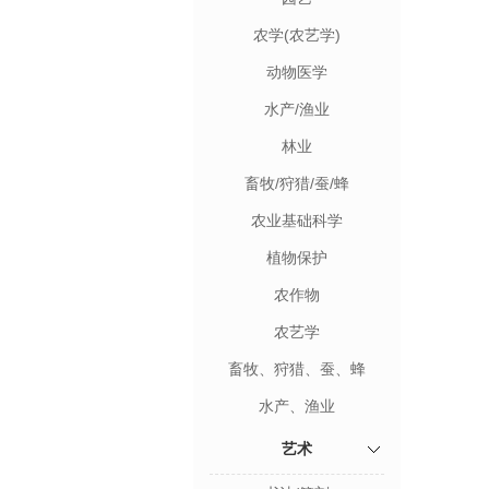
农学(农艺学)
动物医学
水产/渔业
林业
畜牧/狩猎/蚕/蜂
农业基础科学
植物保护
农作物
农艺学
畜牧、狩猎、蚕、蜂
水产、渔业
艺术