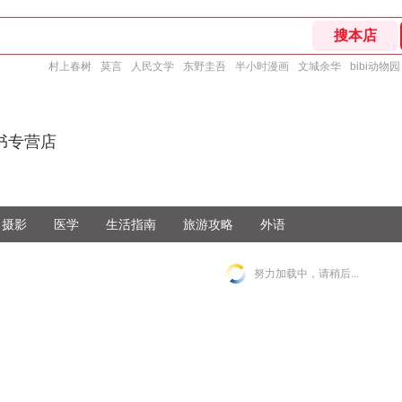
村上春树
莫言
人民文学
东野圭吾
半小时漫画
文城余华
bibi动物园
书专营店
摄影
医学
生活指南
旅游攻略
外语
努力加载中，请稍后...