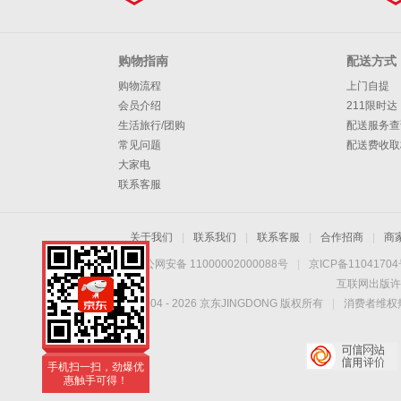
购物指南
配送方式
购物流程
上门自提
会员介绍
211限时达
生活旅行/团购
配送服务查
常见问题
配送费收取
大家电
联系客服
关于我们
|
联系我们
|
联系客服
|
合作招商
|
商
京公网安备 11000002000088号
|
京ICP备1104170
互联网出版许
Copyright © 2004 -
2026
京东JINGDONG 版权所有
|
消费者维权热
手机扫一扫，劲爆优
惠触手可得！
手机扫一扫，劲爆优
惠触手可得！