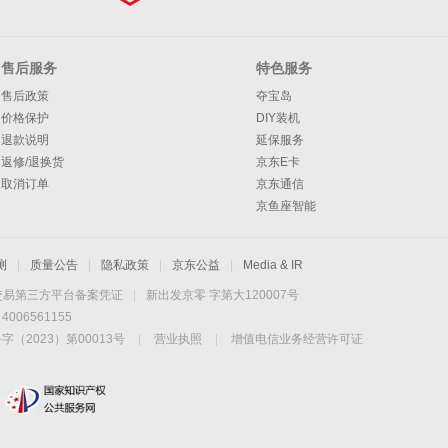
售后服务
特色服务
售后政策
夺宝岛
价格保护
DIY装机
退款说明
延保服务
返修/退换货
京东E卡
取消订单
京东通信
京鱼座智能
测
|
质量公告
|
隐私政策
|
京东公益
|
Media & IR
交易第三方平台备案凭证
|
新出发京零 字第大120007号
06561155
2023）第00013号
|
营业执照
|
增值电信业务经营许可证