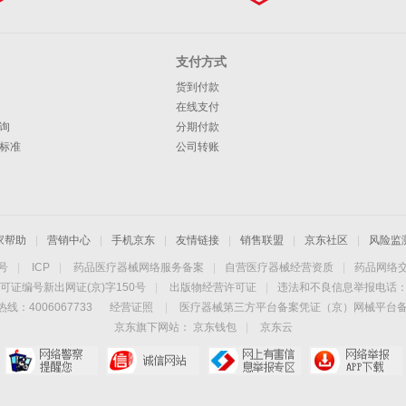
支付方式
货到付款
在线支付
询
分期付款
标准
公司转账
家帮助
|
营销中心
|
手机京东
|
友情链接
|
销售联盟
|
京东社区
|
风险监
4号
|
ICP
|
药品医疗器械网络服务备案
|
自营医疗器械经营资质
|
药品网络
可证编号新出网证(京)字150号
|
出版物经营许可证
|
违法和不良信息举报电话：40
线：4006067733
经营证照
|
医疗器械第三方平台备案凭证（京）网械平台备字（
京东旗下网站：
京东钱包
|
京东云