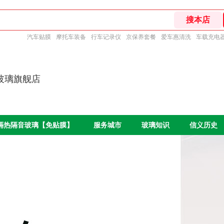
汽车贴膜
摩托车装备
行车记录仪
京保养套餐
爱车惠清洗
车载充电
玻璃旗舰店
O隔热隔音玻璃【免贴膜】
服务城市
玻璃知识
信义历史