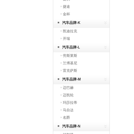
捷途
金杯
汽车品牌-K
凯迪拉克
开瑞
汽车品牌-L
劳斯莱斯
兰博基尼
雷克萨斯
汽车品牌-M
迈巴赫
迈凯轮
玛莎拉蒂
马自达
名爵
汽车品牌-N