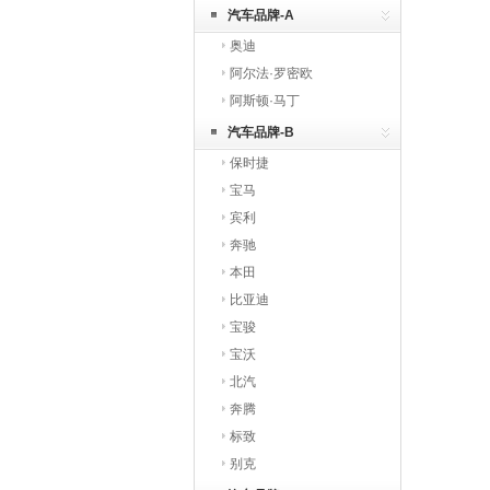
【免贴膜】
汽车品牌-A
奥迪
阿尔法·罗密欧
阿斯顿·马丁
汽车品牌-B
保时捷
宝马
宾利
奔驰
本田
比亚迪
宝骏
宝沃
北汽
奔腾
标致
别克