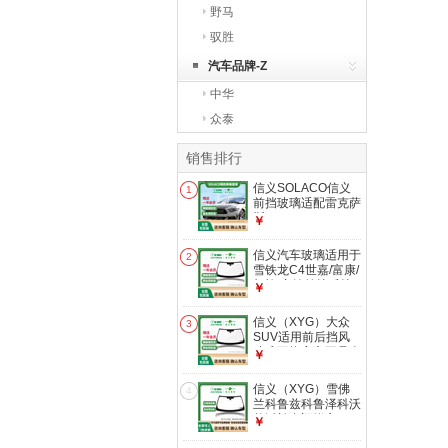
野马
驭胜
汽车品牌-Z
中华
众泰
销售排行
信义SOLACO信义
1
前挡玻璃适配雷克萨
斯CT200H/ES
￥
系/GX/IS系免贴膜更
换 ES系2013-2015
信义汽车玻璃适用于
2
款 前挡玻璃安装
雪铁龙C4世嘉/富康/
凯旋/塞纳前挡后挡
￥
包安装 C4世嘉前挡
前挡玻璃安装
信义（XYG）大众
3
SUV适用前后挡风
玻璃更换官方正品全
￥
国联保包安装 途观
前挡
信义（XYG）雪佛
4
兰科鲁兹科鲁泽科沃
兹沃兰多迈锐宝XL
￥
赛欧爱唯欧乐骋乐风