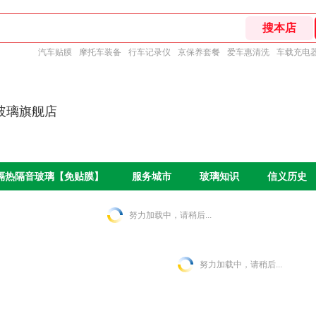
汽车贴膜
摩托车装备
行车记录仪
京保养套餐
爱车惠清洗
车载充电
玻璃旗舰店
O隔热隔音玻璃【免贴膜】
服务城市
玻璃知识
信义历史
努力加载中，请稍后...
努力加载中，请稍后...