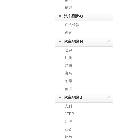
福迪
汽车品牌-G
广汽传祺
观致
汽车品牌-H
哈弗
红旗
汉腾
海马
华泰
黄海
汽车品牌-J
吉利
JEEP
江淮
江铃
捷豹