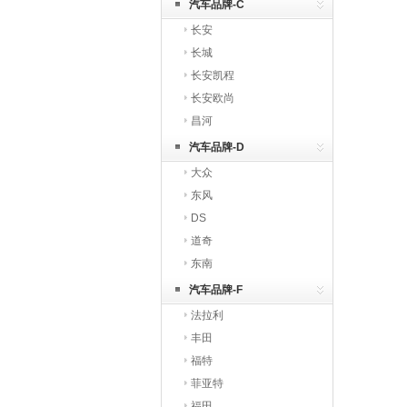
汽车品牌-C
长安
长城
长安凯程
长安欧尚
昌河
汽车品牌-D
大众
东风
DS
道奇
东南
汽车品牌-F
法拉利
丰田
福特
菲亚特
福田