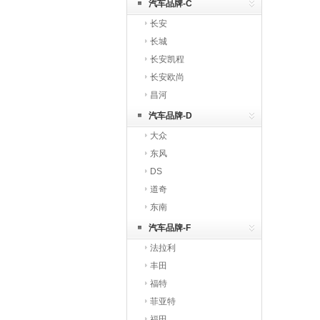
汽车品牌-C
长安
长城
长安凯程
长安欧尚
昌河
汽车品牌-D
大众
东风
DS
道奇
东南
汽车品牌-F
法拉利
丰田
福特
菲亚特
福田