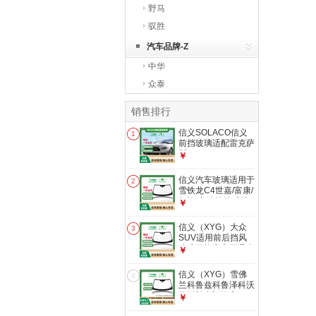
野马
驭胜
汽车品牌-Z
中华
众泰
销售排行
信义SOLACO信义
1
前挡玻璃适配雷克萨
斯CT200H/ES
￥
系/GX/IS系免贴膜更
换 ES系2013-2015
信义汽车玻璃适用于
2
款 前挡玻璃安装
雪铁龙C4世嘉/富康/
凯旋/塞纳前挡后挡
￥
包安装 C4世嘉前挡
前挡玻璃安装
信义（XYG）大众
3
SUV适用前后挡风
玻璃更换官方正品全
￥
国联保包安装 途观
前挡
信义（XYG）雪佛
4
兰科鲁兹科鲁泽科沃
兹沃兰多迈锐宝XL
￥
赛欧爱唯欧乐骋乐风