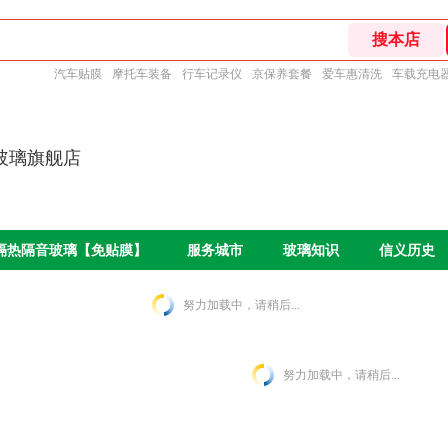
汽车贴膜
摩托车装备
行车记录仪
京保养套餐
爱车惠清洗
车载充电
玻璃旗舰店
O隔热隔音玻璃【免贴膜】
服务城市
玻璃知识
信义历史
努力加载中，请稍后...
努力加载中，请稍后...