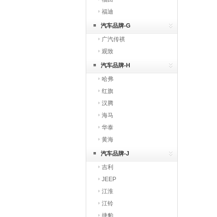
福迪
汽车品牌-G
广汽传祺
观致
汽车品牌-H
哈弗
红旗
汉腾
海马
华泰
黄海
汽车品牌-J
吉利
JEEP
江淮
江铃
捷豹