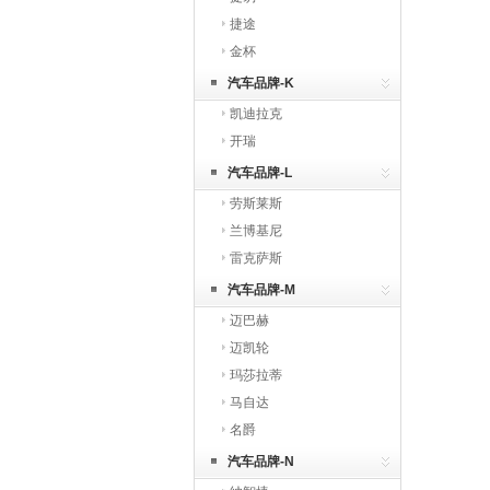
捷途
金杯
汽车品牌-K
凯迪拉克
开瑞
汽车品牌-L
劳斯莱斯
兰博基尼
雷克萨斯
汽车品牌-M
迈巴赫
迈凯轮
玛莎拉蒂
马自达
名爵
汽车品牌-N