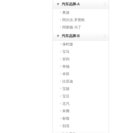
【免贴膜】
汽车品牌-A
奥迪
阿尔法·罗密欧
阿斯顿·马丁
汽车品牌-B
保时捷
宝马
宾利
奔驰
本田
比亚迪
宝骏
宝沃
北汽
奔腾
标致
别克