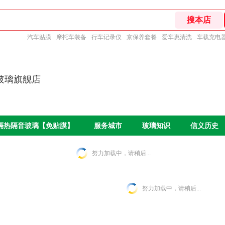
汽车贴膜
摩托车装备
行车记录仪
京保养套餐
爱车惠清洗
车载充电
玻璃旗舰店
O隔热隔音玻璃【免贴膜】
服务城市
玻璃知识
信义历史
努力加载中，请稍后...
努力加载中，请稍后...