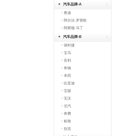
【免贴膜】
汽车品牌-A
奥迪
阿尔法·罗密欧
阿斯顿·马丁
汽车品牌-B
保时捷
宝马
宾利
奔驰
本田
比亚迪
宝骏
宝沃
北汽
奔腾
标致
别克