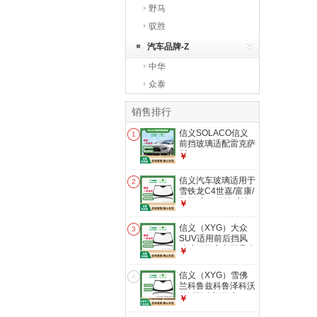
野马
驭胜
汽车品牌-Z
中华
众泰
销售排行
信义SOLACO信义
1
前挡玻璃适配雷克萨
斯CT200H/ES
￥
系/GX/IS系免贴膜更
换 ES系2013-2015
信义汽车玻璃适用于
2
款 前挡玻璃安装
雪铁龙C4世嘉/富康/
凯旋/塞纳前挡后挡
￥
包安装 C4世嘉前挡
前挡玻璃安装
信义（XYG）大众
3
SUV适用前后挡风
玻璃更换官方正品全
￥
国联保包安装 途观
前挡
信义（XYG）雪佛
4
兰科鲁兹科鲁泽科沃
兹沃兰多迈锐宝XL
￥
赛欧爱唯欧乐骋乐风