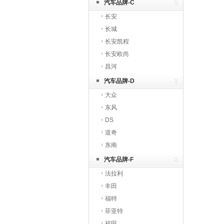
汽车品牌-C
长安
长城
长安凯程
长安欧尚
昌河
汽车品牌-D
大众
东风
DS
道奇
东南
汽车品牌-F
法拉利
丰田
福特
菲亚特
福田