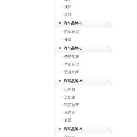
捷途
金杯
汽车品牌-K
凯迪拉克
开瑞
汽车品牌-L
劳斯莱斯
兰博基尼
雷克萨斯
汽车品牌-M
迈巴赫
迈凯轮
玛莎拉蒂
马自达
名爵
汽车品牌-N