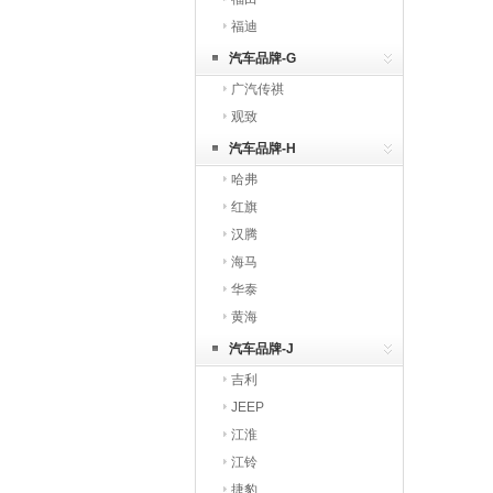
福迪
汽车品牌-G
广汽传祺
观致
汽车品牌-H
哈弗
红旗
汉腾
海马
华泰
黄海
汽车品牌-J
吉利
JEEP
江淮
江铃
捷豹