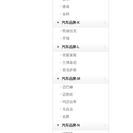
捷途
金杯
汽车品牌-K
凯迪拉克
开瑞
汽车品牌-L
劳斯莱斯
兰博基尼
雷克萨斯
汽车品牌-M
迈巴赫
迈凯轮
玛莎拉蒂
马自达
名爵
汽车品牌-N