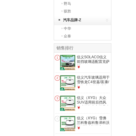
野马
驭胜
汽车品牌-Z
中华
众泰
销售排行
信义SOLACO信义
1
前挡玻璃适配雷克萨
斯CT200H/ES
￥
系/GX/IS系免贴膜更
换 ES系2013-2015
信义汽车玻璃适用于
2
款 前挡玻璃安装
雪铁龙C4世嘉/富康/
凯旋/塞纳前挡后挡
￥
包安装 C4世嘉前挡
前挡玻璃安装
信义（XYG）大众
3
SUV适用前后挡风
玻璃更换官方正品全
￥
国联保包安装 途观
前挡
信义（XYG）雪佛
4
兰科鲁兹科鲁泽科沃
兹沃兰多迈锐宝XL
￥
赛欧爱唯欧乐骋乐风