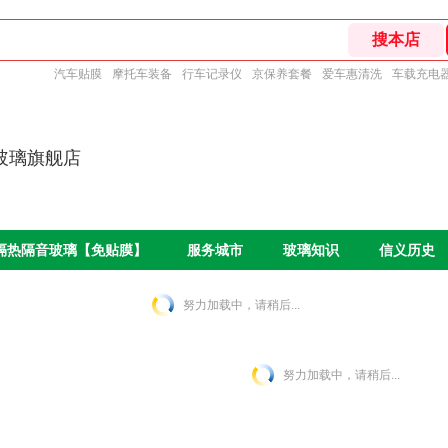
汽车贴膜
摩托车装备
行车记录仪
京保养套餐
爱车惠清洗
车载充电
玻璃旗舰店
O隔热隔音玻璃【免贴膜】
服务城市
玻璃知识
信义历史
努力加载中，请稍后...
努力加载中，请稍后...