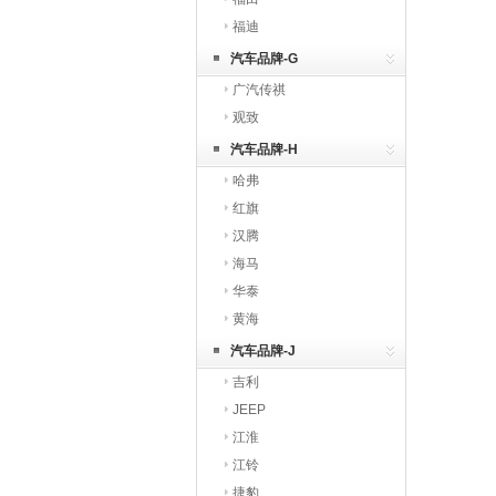
福迪
汽车品牌-G
广汽传祺
观致
汽车品牌-H
哈弗
红旗
汉腾
海马
华泰
黄海
汽车品牌-J
吉利
JEEP
江淮
江铃
捷豹