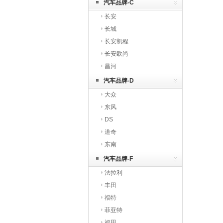
汽车品牌-C
长安
长城
长安凯程
长安欧尚
昌河
汽车品牌-D
大众
东风
DS
道奇
东南
汽车品牌-F
法拉利
丰田
福特
菲亚特
福田