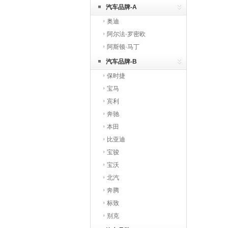
【免贴膜】
汽车品牌-A
奥迪
阿尔法·罗密欧
阿斯顿·马丁
汽车品牌-B
保时捷
宝马
宾利
奔驰
本田
比亚迪
宝骏
宝沃
北汽
奔腾
标致
别克