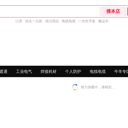
口罩
清仓一元抢
清洁用品
电线电缆
一次性手套
搬运车
暖通
工业电气
焊接耗材
个人防护
电线电缆
牛羊专
努力加载中，请稍后...