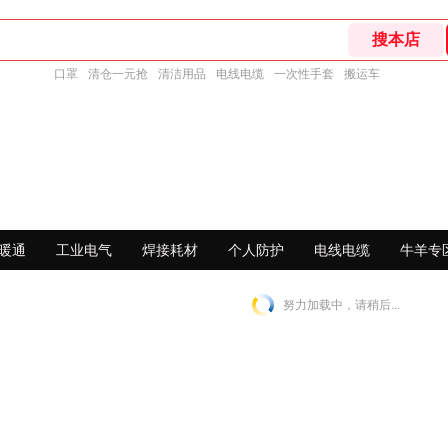
口罩
清仓一元抢
清洁用品
电线电缆
一次性手套
搬运车
暖通
工业电气
焊接耗材
个人防护
电线电缆
牛羊专
努力加载中，请稍后...