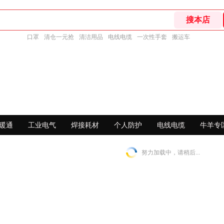
口罩
清仓一元抢
清洁用品
电线电缆
一次性手套
搬运车
暖通
工业电气
焊接耗材
个人防护
电线电缆
牛羊专
努力加载中，请稍后...