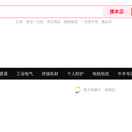
口罩
清仓一元抢
清洁用品
电线电缆
一次性手套
搬运车
暖通
工业电气
焊接耗材
个人防护
电线电缆
牛羊专
努力加载中，请稍后...