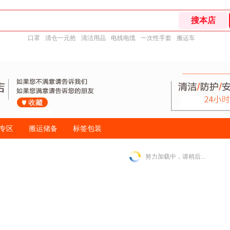
口罩
清仓一元抢
清洁用品
电线电缆
一次性手套
搬运车
专区
搬运储备
标签包装
努力加载中，请稍后...