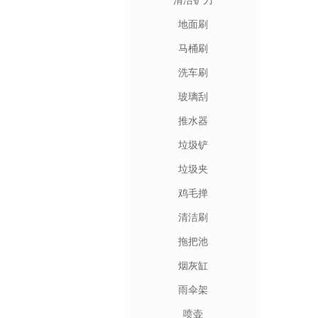
清洁铲刀
地面刷
马桶刷
洗车刷
玻璃刮
推水器
垃圾铲
垃圾夹
鸡毛掸
清洁刷
拖把池
烟灰缸
雨伞架
喷壶