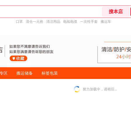
口罩
清仓一元抢
清洁用品
电线电缆
一次性手套
搬运车
专区
搬运储备
标签包装
努力加载中，请稍后...