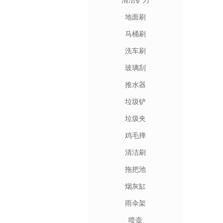
清洁铲刀
地面刷
马桶刷
洗车刷
玻璃刮
推水器
垃圾铲
垃圾夹
鸡毛掸
清洁刷
拖把池
烟灰缸
雨伞架
喷壶