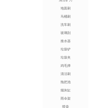
清洁铲刀
地面刷
马桶刷
洗车刷
玻璃刮
推水器
垃圾铲
垃圾夹
鸡毛掸
清洁刷
拖把池
烟灰缸
雨伞架
喷壶