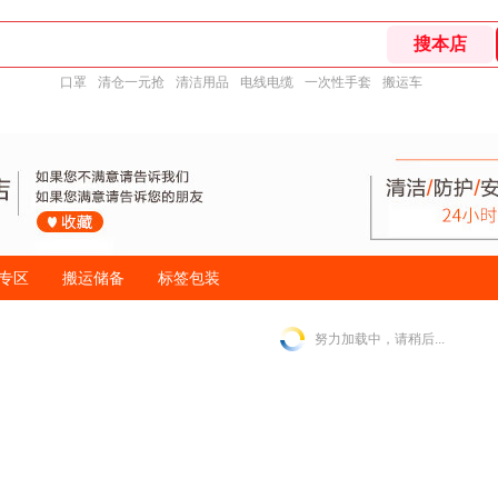
口罩
清仓一元抢
清洁用品
电线电缆
一次性手套
搬运车
专区
搬运储备
标签包装
努力加载中，请稍后...