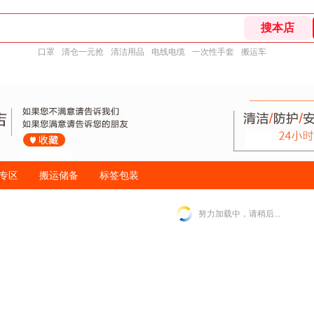
口罩
清仓一元抢
清洁用品
电线电缆
一次性手套
搬运车
专区
搬运储备
标签包装
努力加载中，请稍后...