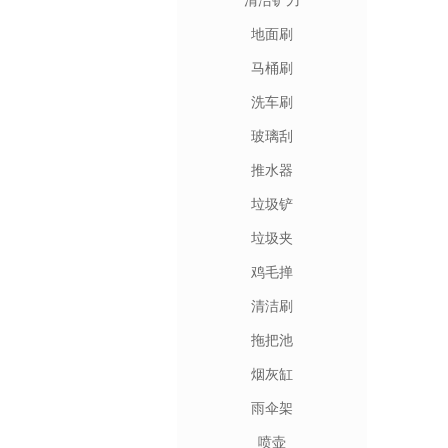
清洁铲刀
地面刷
马桶刷
洗车刷
玻璃刮
推水器
垃圾铲
垃圾夹
鸡毛掸
清洁刷
拖把池
烟灰缸
雨伞架
喷壶