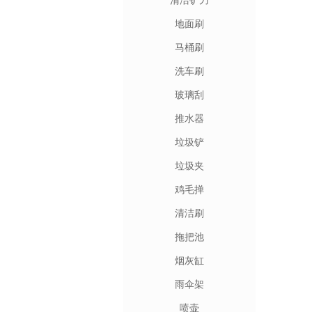
清洁铲刀
地面刷
马桶刷
洗车刷
玻璃刮
推水器
垃圾铲
垃圾夹
鸡毛掸
清洁刷
拖把池
烟灰缸
雨伞架
喷壶