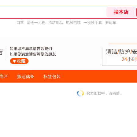
口罩
清仓一元抢
清洁用品
电线电缆
一次性手套
搬运车
专区
搬运储备
标签包装
努力加载中，请稍后...