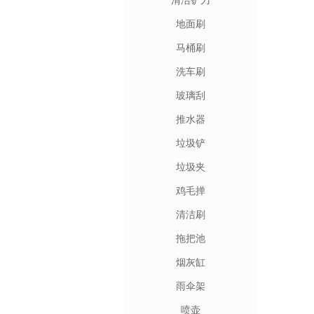
清洁铲刀
地面刷
马桶刷
洗车刷
玻璃刮
推水器
垃圾铲
垃圾夹
鸡毛掸
清洁刷
拖把池
烟灰缸
雨伞架
喷壶