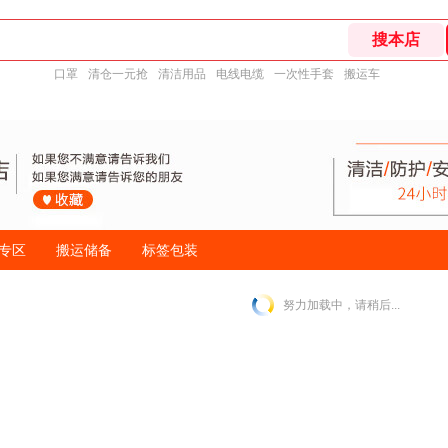
口罩
清仓一元抢
清洁用品
电线电缆
一次性手套
搬运车
专区
搬运储备
标签包装
努力加载中，请稍后...