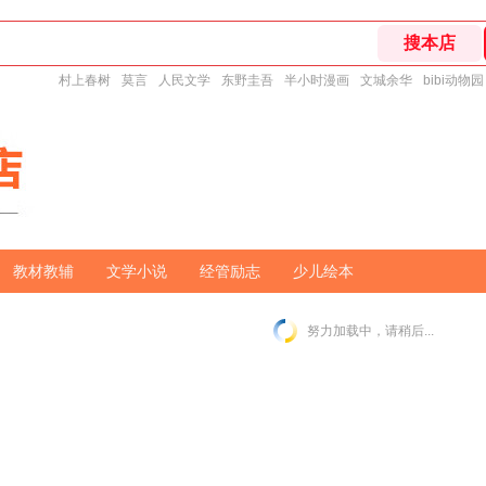
村上春树
莫言
人民文学
东野圭吾
半小时漫画
文城余华
bibi动物园
教材教辅
文学小说
经管励志
少儿绘本
努力加载中，请稍后...