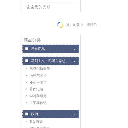
谢谢您的光顾
努力加载中，请稍后...
商品分类
所有商品
马列主义、毛泽东思想、
马恩列斯著作
邓小平理论
毛泽东著作
邓小平著作
著作汇编
学习和研究
生平和传记
政治
政治理论