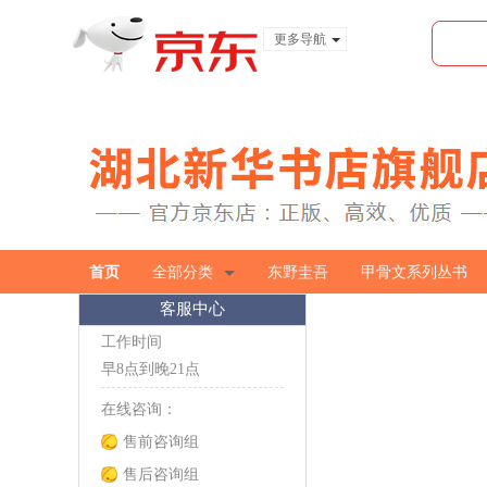
更多导航
服装城
食品
金融
首页
全部分类
东野圭吾
甲骨文系列丛书
客服中心
工作时间
早8点到晚21点
在线咨询：
售前咨询组
售后咨询组