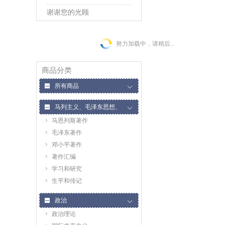
谢谢您的光顾
努力加载中，请稍后...
商品分类
所有商品
马列主义、毛泽东思想、
马恩列斯著作
邓小平理论
毛泽东著作
邓小平著作
著作汇编
学习和研究
生平和传记
政治
政治理论