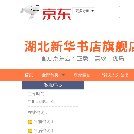
更多导航
服装城
食品
金融
首页
全部分类
东野圭吾
甲骨文系列丛书
客服中心
工作时间
早8点到晚21点
在线咨询：
售前咨询组
售后咨询组