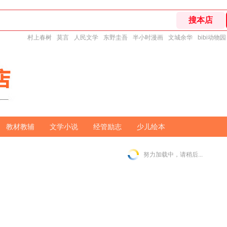
村上春树
莫言
人民文学
东野圭吾
半小时漫画
文城余华
bibi动物园
教材教辅
文学小说
经管励志
少儿绘本
努力加载中，请稍后...