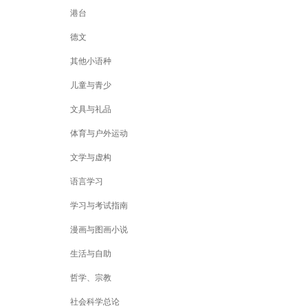
港台
德文
其他小语种
儿童与青少
文具与礼品
体育与户外运动
文学与虚构
语言学习
学习与考试指南
漫画与图画小说
生活与自助
哲学、宗教
社会科学总论