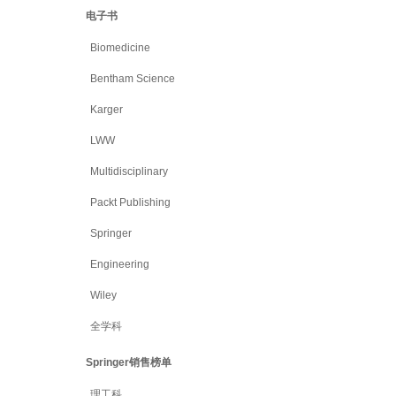
电子书
Biomedicine
Bentham Science
Karger
LWW
Multidisciplinary
Packt Publishing
Springer
Engineering
Wiley
全学科
Springer销售榜单
理工科