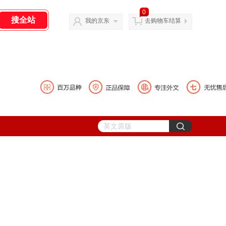
0
我的京东
去购物车结算