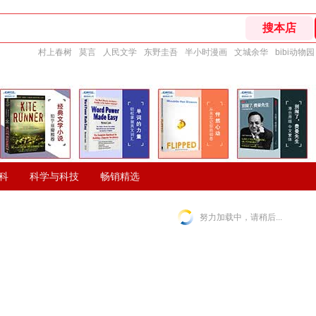
村上春树
莫言
人民文学
东野圭吾
半小时漫画
文城余华
bibi动物园
科
科学与科技
畅销精选
努力加载中，请稍后...