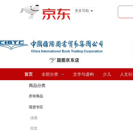
更多导航
服装城
食品
金融
首页
全部分类
文学与虚构
少儿
人文社
商品分类
所有商品
现货专区
法语
日文