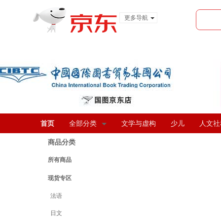
更多导航
服装城
食品
金融
首页
全部分类
文学与虚构
少儿
人文社
商品分类
所有商品
现货专区
法语
日文