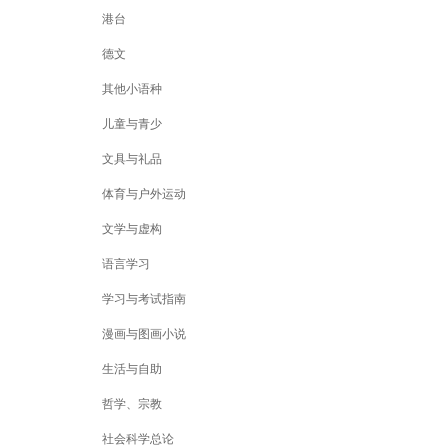
港台
德文
其他小语种
儿童与青少
文具与礼品
体育与户外运动
文学与虚构
语言学习
学习与考试指南
漫画与图画小说
生活与自助
哲学、宗教
社会科学总论