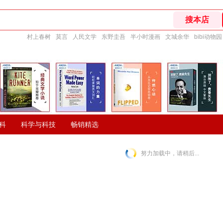
村上春树
莫言
人民文学
东野圭吾
半小时漫画
文城余华
bibi动物园
科
科学与科技
畅销精选
努力加载中，请稍后...