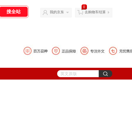
0
我的京东
去购物车结算