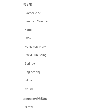
电子书
Biomedicine
Bentham Science
Karger
LWW
Multidisciplinary
Packt Publishing
Springer
Engineering
Wiley
全学科
Springer销售榜单
理工科