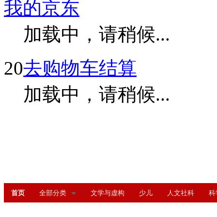
我的京东
加载中，请稍候...
20
去购物车结算
加载中，请稍候...
首页
全部分类
文学与虚构
少儿
人文社科
科