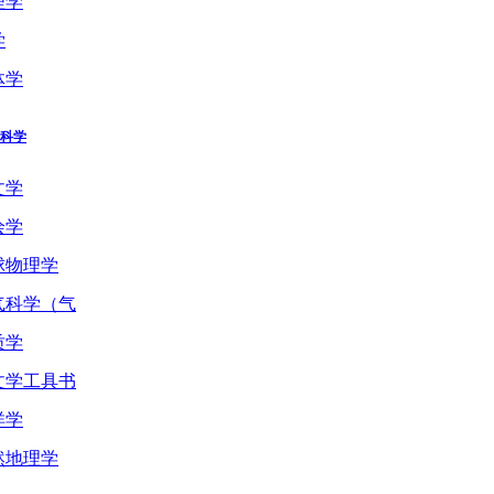
理学
学
体学
科学
文学
绘学
球物理学
气科学（气
学）
质学
文学工具书
洋学
然地理学