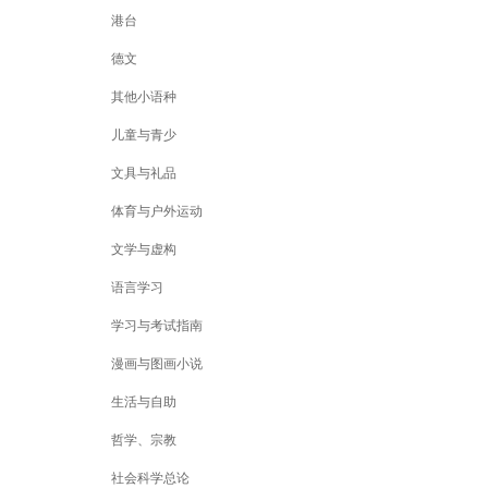
港台
德文
其他小语种
儿童与青少
文具与礼品
体育与户外运动
文学与虚构
语言学习
学习与考试指南
漫画与图画小说
生活与自助
哲学、宗教
社会科学总论