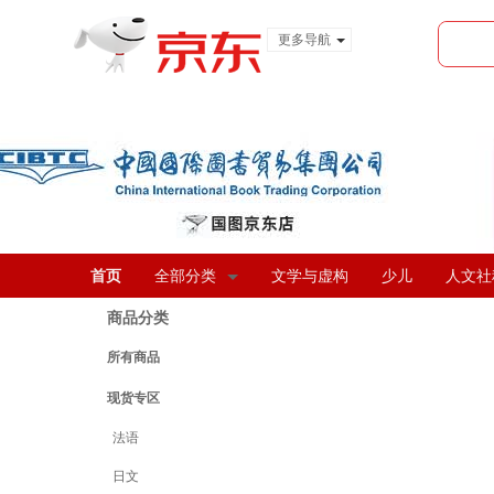
更多导航
服装城
食品
金融
首页
全部分类
文学与虚构
少儿
人文社
商品分类
所有商品
现货专区
法语
日文