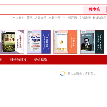
村上春树
莫言
人民文学
东野圭吾
半小时漫画
文城余华
bibi动物园
科
科学与科技
畅销精选
努力加载中，请稍后...