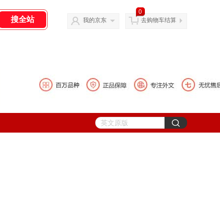
0
我的京东
去购物车结算