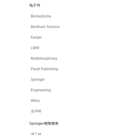
电子书
Biomedicine
Bentham Science
Karger
LWW
Multidisciplinary
Packt Publishing
Springer
Engineering
Wiley
全学科
Springer销售榜单
理工科