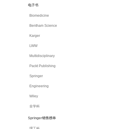
电子书
Biomedicine
Bentham Science
Karger
LWW
Multidisciplinary
Packt Publishing
Springer
Engineering
Wiley
全学科
Springer销售榜单
理工科