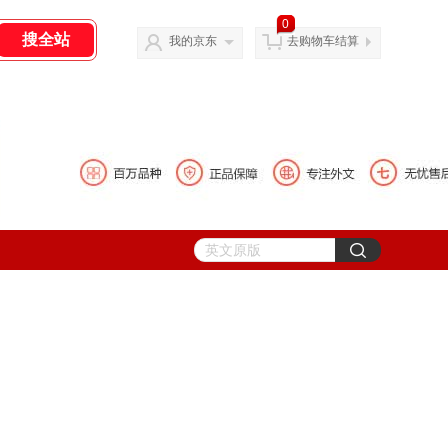
0
我的京东
去购物车结算