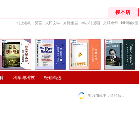
村上春树
莫言
人民文学
东野圭吾
半小时漫画
文城余华
bibi动物园
科
科学与科技
畅销精选
努力加载中，请稍后...