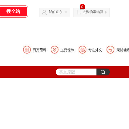
0
我的京东
去购物车结算