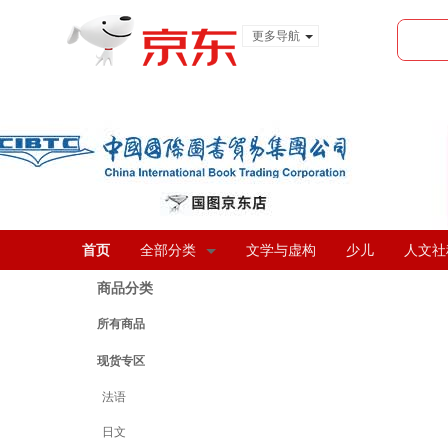
更多导航
服装城
食品
金融
首页
全部分类
文学与虚构
少儿
人文社
商品分类
所有商品
现货专区
法语
日文