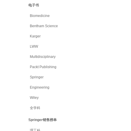
电子书
Biomedicine
Bentham Science
Karger
LWW
Multidisciplinary
Packt Publishing
Springer
Engineering
Wiley
全学科
Springer销售榜单
理工科