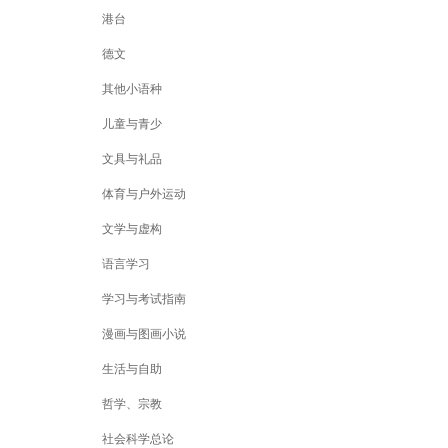
港台
德文
其他小语种
儿童与青少
文具与礼品
体育与户外运动
文学与虚构
语言学习
学习与考试指南
漫画与图画小说
生活与自助
哲学、宗教
社会科学总论