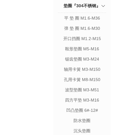
垫圈『304不锈钢』
平 垫 圈 M1.6-M36
弹 垫 圈 M1.6-M30
开口挡圈 M1.2-M15
鞍形垫圈 M5-M16
锯齿垫圈 M3-M24
轴用卡簧 M3-M150
孔用卡簧 M8-M150
波型垫圈 M3-M51
四方平垫 M3-M16
凹凸垫圈 6#-12#
防水垫圈
沉头垫圈