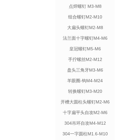
点焊螺钉 M3-M8
组合螺钉M2-M10
大扁头螺钉M2-M8
法兰面十字螺钉M4-M6
皇冠螺钉M5-M6
手拧螺丝M2-M12
盘头三角牙M3-M6
羊眼圈-钩M4-M24
转换螺钉M3-M20
开槽大圆柱头螺钉M2-M6
十字扁平头自攻M2-M6
304吊环自攻M4-M12
304一字圆柱M1.6-M10