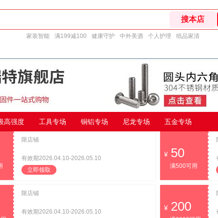
家装智能
满199减100
健康守护
中外美酒
个人护理
纸品家清
9级高强度
工具专场
铜铝专场
尼龙专场
五金专场
限店铺
50
有效期2026.04.10-2026.05.10
用
满500可用
立即领取
限店铺
200
有效期2026.04.10-2026.05.10