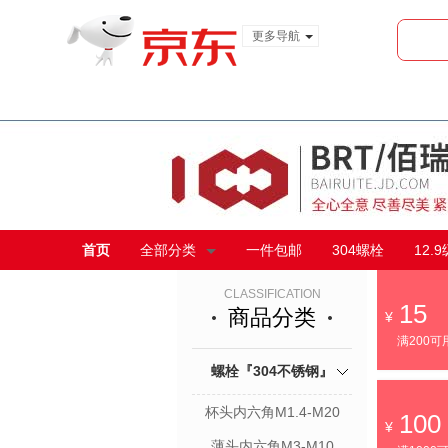
更多导航
服装城
食品
金融
首页
全部分类
一件包邮
304螺栓
12.
CLASSIFICATION
15
商品分类
满200可
螺栓『304不锈钢』
杯头内六角M1.4-M20
100
薄头内六角M3-M10