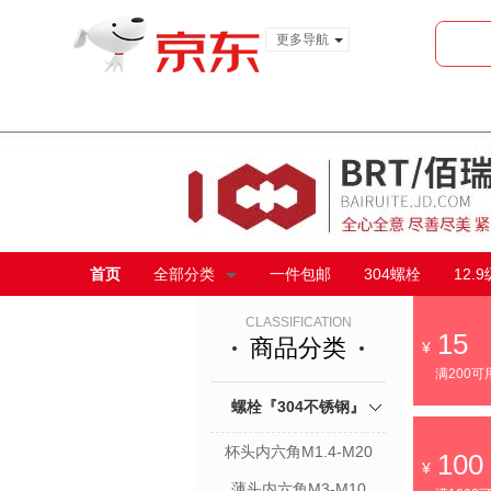
更多导航
服装城
食品
金融
首页
全部分类
一件包邮
304螺栓
12.
CLASSIFICATION
15
商品分类
满200可
螺栓『304不锈钢』
杯头内六角M1.4-M20
100
薄头内六角M3-M10