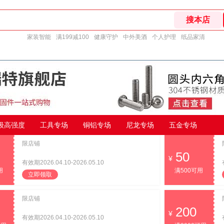
家装智能
满199减100
健康守护
中外美酒
个人护理
纸品家清
9级高强度
工具专场
铜铝专场
尼龙专场
五金专场
限店铺
50
有效期2026.04.10-2026.05.10
用
满500可用
立即领取
限店铺
200
有效期2026.04.10-2026.05.10