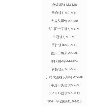
点焊螺钉 M3-M8
组合螺钉M2-M10
大扁头螺钉M2-M8
法兰面十字螺钉M4-M6
皇冠螺钉M5-M6
手拧螺丝M2-M12
盘头三角牙M3-M6
羊眼圈-钩M4-M24
转换螺钉M3-M20
开槽大圆柱头螺钉M2-M6
十字扁平头自攻M2-M6
304吊环自攻M4-M12
304一字圆柱M1.6-M10