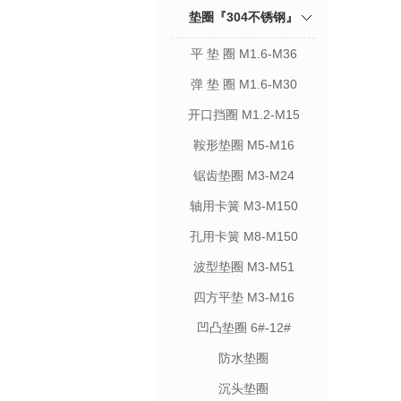
垫圈『304不锈钢』
平 垫 圈 M1.6-M36
弹 垫 圈 M1.6-M30
开口挡圈 M1.2-M15
鞍形垫圈 M5-M16
锯齿垫圈 M3-M24
轴用卡簧 M3-M150
孔用卡簧 M8-M150
波型垫圈 M3-M51
四方平垫 M3-M16
凹凸垫圈 6#-12#
防水垫圈
沉头垫圈