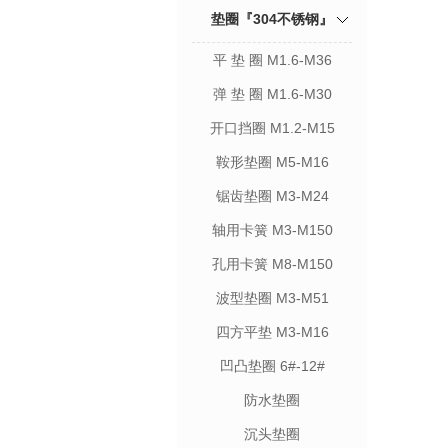
垫圈『304不锈钢』
平 垫 圈 M1.6-M36
弹 垫 圈 M1.6-M30
开口挡圈 M1.2-M15
鞍形垫圈 M5-M16
锯齿垫圈 M3-M24
轴用卡簧 M3-M150
孔用卡簧 M8-M150
波型垫圈 M3-M51
四方平垫 M3-M16
凹凸垫圈 6#-12#
防水垫圈
沉头垫圈