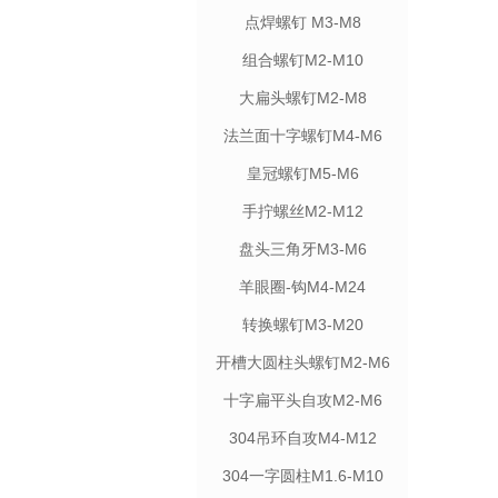
点焊螺钉 M3-M8
组合螺钉M2-M10
大扁头螺钉M2-M8
法兰面十字螺钉M4-M6
皇冠螺钉M5-M6
手拧螺丝M2-M12
盘头三角牙M3-M6
羊眼圈-钩M4-M24
转换螺钉M3-M20
开槽大圆柱头螺钉M2-M6
十字扁平头自攻M2-M6
304吊环自攻M4-M12
304一字圆柱M1.6-M10