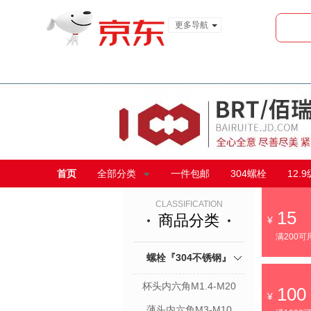
更多导航
服装城
食品
金融
首页
全部分类
一件包邮
304螺栓
12.
CLASSIFICATION
15
商品分类
满200可
螺栓『304不锈钢』
杯头内六角M1.4-M20
100
薄头内六角M3-M10