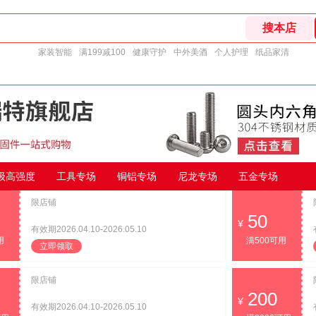
家装智能
满199减100
健康守护
中外美酒
个人护理
纸品家清
9级高强度
工具专场
铜铝专场
尼龙专场
五金专场
限店铺
50
有效期2026.04.10-2026.05.10
用
满500可用
立即领取
限店铺
200
有效期2026.04.10-2026.05.10