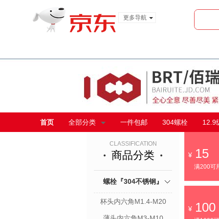
更多导航
服装城
食品
金融
首页
全部分类
一件包邮
304螺栓
12.
CLASSIFICATION
15
商品分类
满200可
螺栓『304不锈钢』
杯头内六角M1.4-M20
100
薄头内六角M3-M10