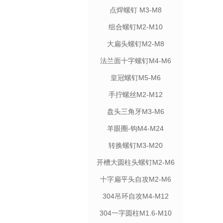
点焊螺钉 M3-M8
组合螺钉M2-M10
大扁头螺钉M2-M8
法兰面十字螺钉M4-M6
皇冠螺钉M5-M6
手拧螺丝M2-M12
盘头三角牙M3-M6
羊眼圈-钩M4-M24
转换螺钉M3-M20
开槽大圆柱头螺钉M2-M6
十字扁平头自攻M2-M6
304吊环自攻M4-M12
304一字圆柱M1.6-M10