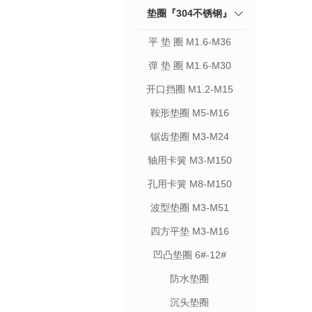
垫圈『304不锈钢』
平 垫 圈 M1.6-M36
弹 垫 圈 M1.6-M30
开口挡圈 M1.2-M15
鞍形垫圈 M5-M16
锯齿垫圈 M3-M24
轴用卡簧 M3-M150
孔用卡簧 M8-M150
波型垫圈 M3-M51
四方平垫 M3-M16
凹凸垫圈 6#-12#
防水垫圈
沉头垫圈