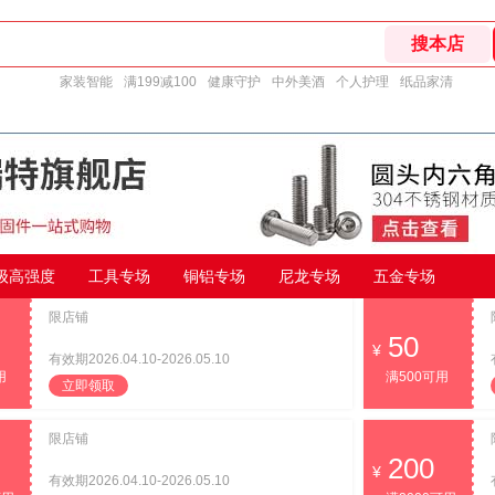
家装智能
满199减100
健康守护
中外美酒
个人护理
纸品家清
9级高强度
工具专场
铜铝专场
尼龙专场
五金专场
限店铺
50
有效期2026.04.10-2026.05.10
用
满500可用
立即领取
限店铺
200
有效期2026.04.10-2026.05.10