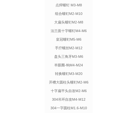
点焊螺钉 M3-M8
组合螺钉M2-M10
大扁头螺钉M2-M8
法兰面十字螺钉M4-M6
皇冠螺钉M5-M6
手拧螺丝M2-M12
盘头三角牙M3-M6
羊眼圈-钩M4-M24
转换螺钉M3-M20
开槽大圆柱头螺钉M2-M6
十字扁平头自攻M2-M6
304吊环自攻M4-M12
304一字圆柱M1.6-M10