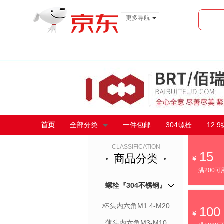
更多导航
服装城
食品
金融
首页
全部分类
一件包邮
304螺栓
12.
CLASSIFICATION
15
商品分类
满200可
螺栓『304不锈钢』
杯头内六角M1.4-M20
100
薄头内六角M3-M10