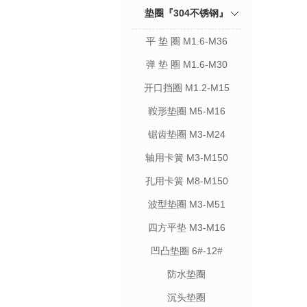
垫圈『304不锈钢』
平 垫 圈 M1.6-M36
弹 垫 圈 M1.6-M30
开口挡圈 M1.2-M15
鞍形垫圈 M5-M16
锯齿垫圈 M3-M24
轴用卡簧 M3-M150
孔用卡簧 M8-M150
波型垫圈 M3-M51
四方平垫 M3-M16
凹凸垫圈 6#-12#
防水垫圈
沉头垫圈