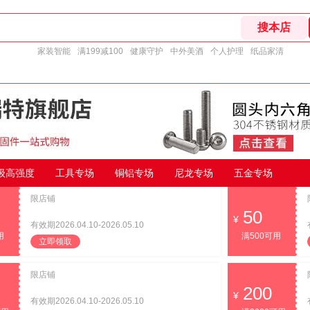
家装智能
满199减100
健康守护
中外美酒
个人护理
纸品家清
9级高强度
工具专场
铜铝专场
尼龙专场
五金专场
限店铺
50
有效期2026.04.10-2026.05.10
用
满500可用
立即领取
限店铺
200
有效期2026.04.10-2026.05.10