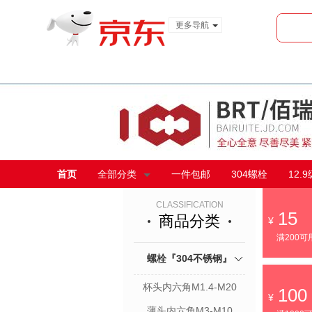
更多导航
服装城
食品
金融
首页
全部分类
一件包邮
304螺栓
12.
CLASSIFICATION
15
商品分类
满200可
螺栓『304不锈钢』
杯头内六角M1.4-M20
100
薄头内六角M3-M10