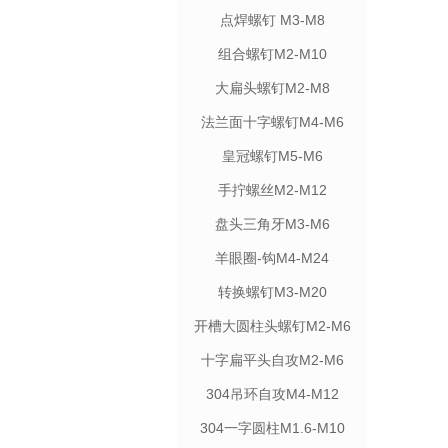
点焊螺钉 M3-M8
组合螺钉M2-M10
大扁头螺钉M2-M8
法兰面十字螺钉M4-M6
皇冠螺钉M5-M6
手拧螺丝M2-M12
盘头三角牙M3-M6
羊眼圈-钩M4-M24
转换螺钉M3-M20
开槽大圆柱头螺钉M2-M6
十字扁平头自攻M2-M6
304吊环自攻M4-M12
304一字圆柱M1.6-M10