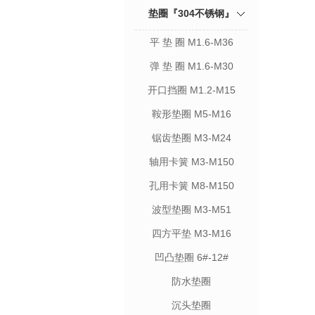
垫圈『304不锈钢』
平 垫 圈 M1.6-M36
弹 垫 圈 M1.6-M30
开口挡圈 M1.2-M15
鞍形垫圈 M5-M16
锯齿垫圈 M3-M24
轴用卡簧 M3-M150
孔用卡簧 M8-M150
波型垫圈 M3-M51
四方平垫 M3-M16
凹凸垫圈 6#-12#
防水垫圈
沉头垫圈