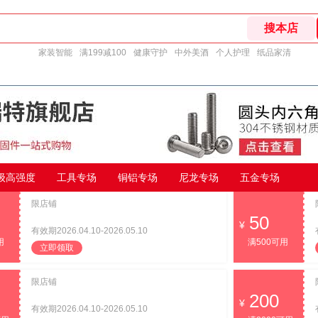
家装智能
满199减100
健康守护
中外美酒
个人护理
纸品家清
9级高强度
工具专场
铜铝专场
尼龙专场
五金专场
限店铺
50
有效期2026.04.10-2026.05.10
用
满500可用
立即领取
限店铺
200
有效期2026.04.10-2026.05.10