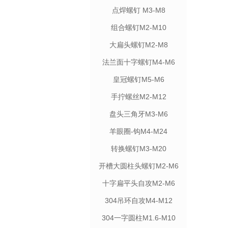
点焊螺钉 M3-M8
组合螺钉M2-M10
大扁头螺钉M2-M8
法兰面十字螺钉M4-M6
皇冠螺钉M5-M6
手拧螺丝M2-M12
盘头三角牙M3-M6
羊眼圈-钩M4-M24
转换螺钉M3-M20
开槽大圆柱头螺钉M2-M6
十字扁平头自攻M2-M6
304吊环自攻M4-M12
304一字圆柱M1.6-M10