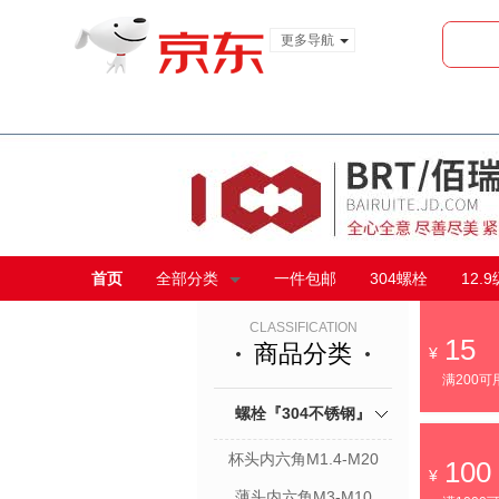
更多导航
服装城
食品
金融
首页
全部分类
一件包邮
304螺栓
12.
CLASSIFICATION
15
商品分类
满200可
螺栓『304不锈钢』
杯头内六角M1.4-M20
100
薄头内六角M3-M10