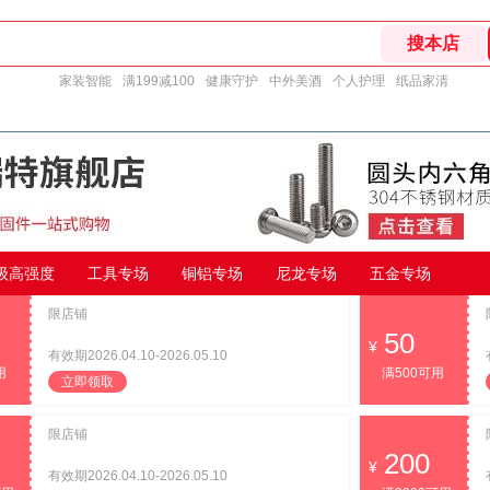
家装智能
满199减100
健康守护
中外美酒
个人护理
纸品家清
9级高强度
工具专场
铜铝专场
尼龙专场
五金专场
限店铺
50
有效期2026.04.10-2026.05.10
用
满500可用
立即领取
限店铺
200
有效期2026.04.10-2026.05.10