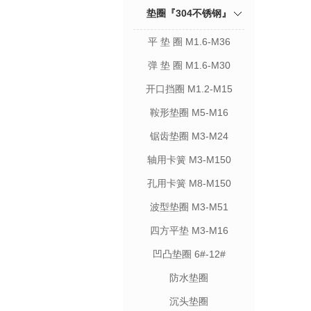
垫圈『304不锈钢』
平 垫 圈 M1.6-M36
弹 垫 圈 M1.6-M30
开口挡圈 M1.2-M15
鞍形垫圈 M5-M16
锯齿垫圈 M3-M24
轴用卡簧 M3-M150
孔用卡簧 M8-M150
波型垫圈 M3-M51
四方平垫 M3-M16
凹凸垫圈 6#-12#
防水垫圈
沉头垫圈