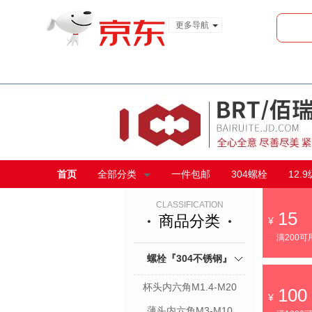
更多导航
服装城
食品
金融
首页
全部分类
一件包邮
304螺栓
12.
CLASSIFICATION
15
商品分类
满200可
螺栓『304不锈钢』
杯头内六角M1.4-M20
100
薄头内六角M3-M10