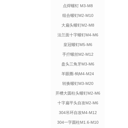
点焊螺钉 M3-M8
组合螺钉M2-M10
大扁头螺钉M2-M8
法兰面十字螺钉M4-M6
皇冠螺钉M5-M6
手拧螺丝M2-M12
盘头三角牙M3-M6
羊眼圈-钩M4-M24
转换螺钉M3-M20
开槽大圆柱头螺钉M2-M6
十字扁平头自攻M2-M6
304吊环自攻M4-M12
304一字圆柱M1.6-M10