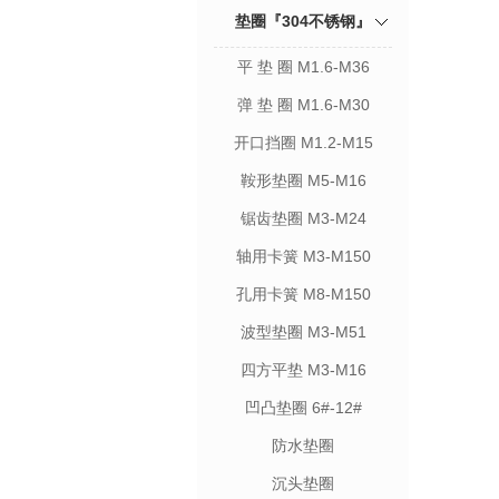
垫圈『304不锈钢』
平 垫 圈 M1.6-M36
弹 垫 圈 M1.6-M30
开口挡圈 M1.2-M15
鞍形垫圈 M5-M16
锯齿垫圈 M3-M24
轴用卡簧 M3-M150
孔用卡簧 M8-M150
波型垫圈 M3-M51
四方平垫 M3-M16
凹凸垫圈 6#-12#
防水垫圈
沉头垫圈