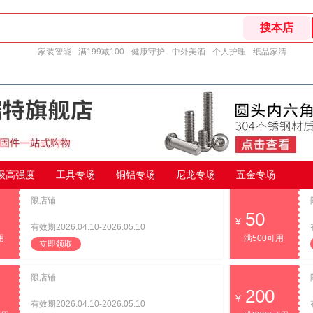
家装智能
满199减100
健康守护
中外美酒
个人护理
纸品家清
9级高强度
工具专场
铜铝专场
尼龙专场
五金专场
限店铺
50
有效期2026.04.10-2026.05.10
用
满500可用
立即领取
限店铺
200
有效期2026.04.10-2026.05.10