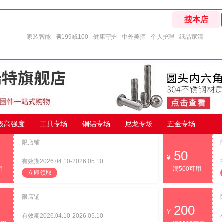
家装智能
满199减100
健康守护
中外美酒
个人护理
纸品家清
9级高强度
工具专场
铜铝专场
尼龙专场
五金专场
限店铺
50
有效期2026.04.10-2026.05.10
用
满500可用
立即领取
限店铺
200
有效期2026.04.10-2026.05.10