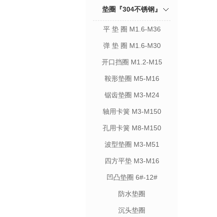
垫圈『304不锈钢』
平 垫 圈 M1.6-M36
弹 垫 圈 M1.6-M30
开口挡圈 M1.2-M15
鞍形垫圈 M5-M16
锯齿垫圈 M3-M24
轴用卡簧 M3-M150
孔用卡簧 M8-M150
波型垫圈 M3-M51
四方平垫 M3-M16
凹凸垫圈 6#-12#
防水垫圈
沉头垫圈