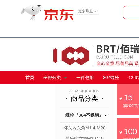
更多导航
服装城
食品
金融
首页
全部分类
一件包邮
304螺栓
12.
CLASSIFICATION
15
商品分类
满200可
螺栓『304不锈钢』
杯头内六角M1.4-M20
100
薄头内六角M3-M10