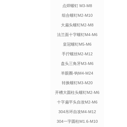
点焊螺钉 M3-M8
组合螺钉M2-M10
大扁头螺钉M2-M8
法兰面十字螺钉M4-M6
皇冠螺钉M5-M6
手拧螺丝M2-M12
盘头三角牙M3-M6
羊眼圈-钩M4-M24
转换螺钉M3-M20
开槽大圆柱头螺钉M2-M6
十字扁平头自攻M2-M6
304吊环自攻M4-M12
304一字圆柱M1.6-M10