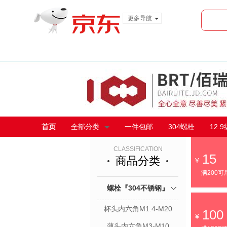
更多导航
服装城
食品
金融
首页
全部分类
一件包邮
304螺栓
12.
CLASSIFICATION
15
商品分类
满200可
螺栓『304不锈钢』
杯头内六角M1.4-M20
100
薄头内六角M3-M10