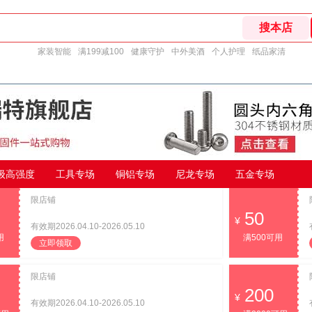
家装智能
满199减100
健康守护
中外美酒
个人护理
纸品家清
9级高强度
工具专场
铜铝专场
尼龙专场
五金专场
限店铺
50
有效期2026.04.10-2026.05.10
用
满500可用
立即领取
限店铺
200
有效期2026.04.10-2026.05.10