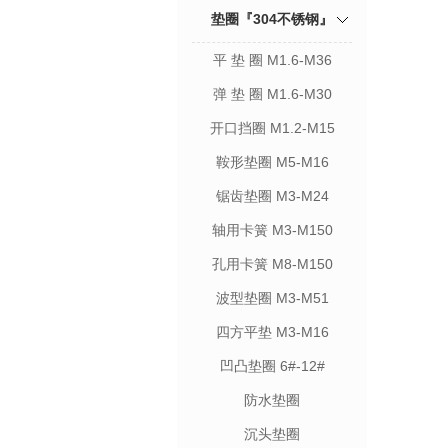
垫圈『304不锈钢』
平 垫 圈 M1.6-M36
弹 垫 圈 M1.6-M30
开口挡圈 M1.2-M15
鞍形垫圈 M5-M16
锯齿垫圈 M3-M24
轴用卡簧 M3-M150
孔用卡簧 M8-M150
波型垫圈 M3-M51
四方平垫 M3-M16
凹凸垫圈 6#-12#
防水垫圈
沉头垫圈