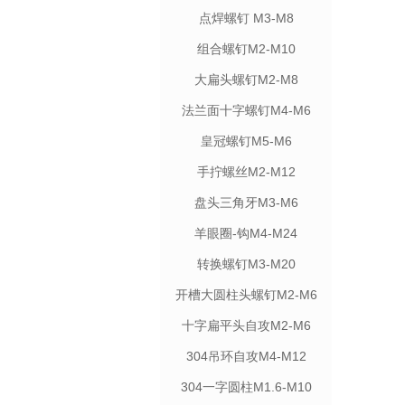
点焊螺钉 M3-M8
组合螺钉M2-M10
大扁头螺钉M2-M8
法兰面十字螺钉M4-M6
皇冠螺钉M5-M6
手拧螺丝M2-M12
盘头三角牙M3-M6
羊眼圈-钩M4-M24
转换螺钉M3-M20
开槽大圆柱头螺钉M2-M6
十字扁平头自攻M2-M6
304吊环自攻M4-M12
304一字圆柱M1.6-M10