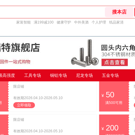
家装智能
满199减100
健康守护
中外美酒
个人护理
纸品家清
9级高强度
工具专场
铜铝专场
尼龙专场
五金专场
限店铺
50
有效期2026.04.10-2026.05.10
用
满500可用
立即领取
限店铺
200
有效期2026.04.10-2026.05.10