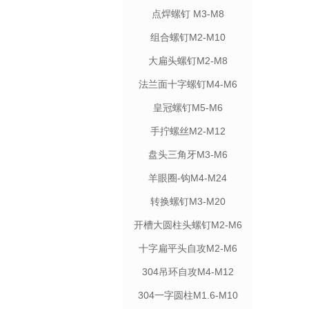
点焊螺钉 M3-M8
组合螺钉M2-M10
大扁头螺钉M2-M8
法兰面十字螺钉M4-M6
皇冠螺钉M5-M6
手拧螺丝M2-M12
盘头三角牙M3-M6
羊眼圈-钩M4-M24
转换螺钉M3-M20
开槽大圆柱头螺钉M2-M6
十字扁平头自攻M2-M6
304吊环自攻M4-M12
304一字圆柱M1.6-M10