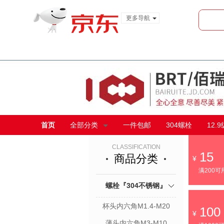
更多导航
服装城
食品
金融
首页
全部分类
一件包邮
304螺栓
12.
CLASSIFICATION
15
商品分类
满200可
螺栓『304不锈钢』
杯头内六角M1.4-M20
100
薄头内六角M3-M10