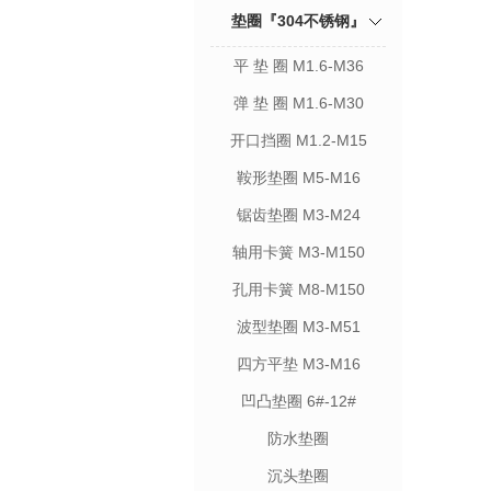
垫圈『304不锈钢』
平 垫 圈 M1.6-M36
弹 垫 圈 M1.6-M30
开口挡圈 M1.2-M15
鞍形垫圈 M5-M16
锯齿垫圈 M3-M24
轴用卡簧 M3-M150
孔用卡簧 M8-M150
波型垫圈 M3-M51
四方平垫 M3-M16
凹凸垫圈 6#-12#
防水垫圈
沉头垫圈