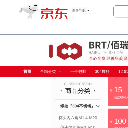
更多导航
服装城
食品
金融
首页
全部分类
一件包邮
304螺栓
12.
CLASSIFICATION
15
商品分类
满200可
螺栓『304不锈钢』
杯头内六角M1.4-M20
100
薄头内六角M3-M10