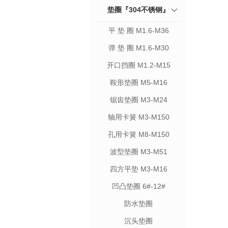
垫圈『304不锈钢』
平 垫 圈 M1.6-M36
弹 垫 圈 M1.6-M30
开口挡圈 M1.2-M15
鞍形垫圈 M5-M16
锯齿垫圈 M3-M24
轴用卡簧 M3-M150
孔用卡簧 M8-M150
波型垫圈 M3-M51
四方平垫 M3-M16
凹凸垫圈 6#-12#
防水垫圈
沉头垫圈