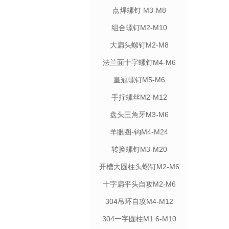
点焊螺钉 M3-M8
组合螺钉M2-M10
大扁头螺钉M2-M8
法兰面十字螺钉M4-M6
皇冠螺钉M5-M6
手拧螺丝M2-M12
盘头三角牙M3-M6
羊眼圈-钩M4-M24
转换螺钉M3-M20
开槽大圆柱头螺钉M2-M6
十字扁平头自攻M2-M6
304吊环自攻M4-M12
304一字圆柱M1.6-M10