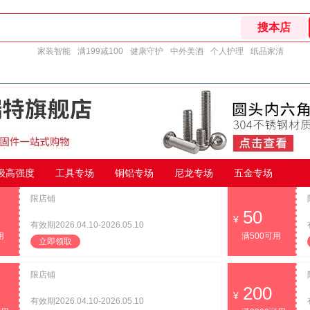
家装智能
满199减100
健康守护
中外美酒
个人护理
纸品家清
9级高强度
工具专场
铜铝专场
尼龙专场
五金专场
限店铺
50
有效期2026.04.10-2026.05.10
用
满500可用
立即领取
限店铺
200
有效期2026.04.10-2026.05.10